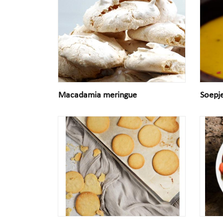
Macadamia meringue
Soepj