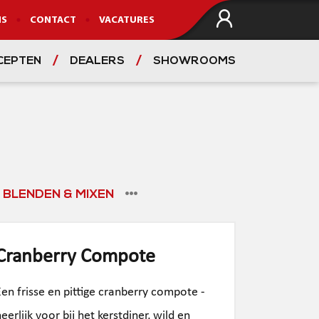
NS
CONTACT
VACATURES
CEPTEN
DEALERS
SHOWROOMS
VIND EEN DEALER
BLENDEN & MIXEN
Cranberry Compote
Een frisse en pittige cranberry compote -
eerlijk voor bij het kerstdiner, wild en