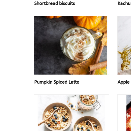
Shortbread biscuits
Kachu
Pumpkin Spiced Latte
Apple