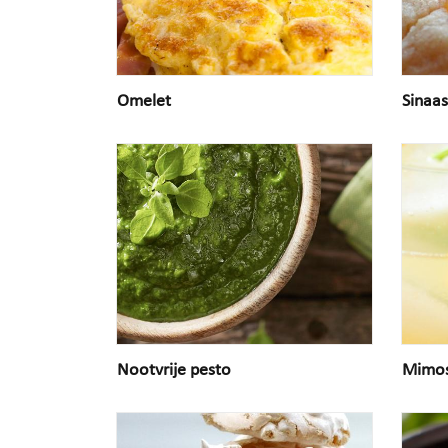
Omelet
Sinaa
Nootvrije pesto
Mimo