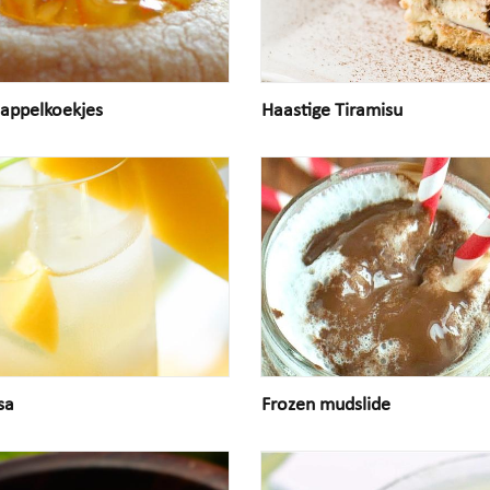
sappelkoekjes
Haastige Tiramisu
sa
Frozen mudslide