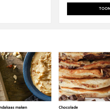
TOON
pindakaas maken
Chocolade