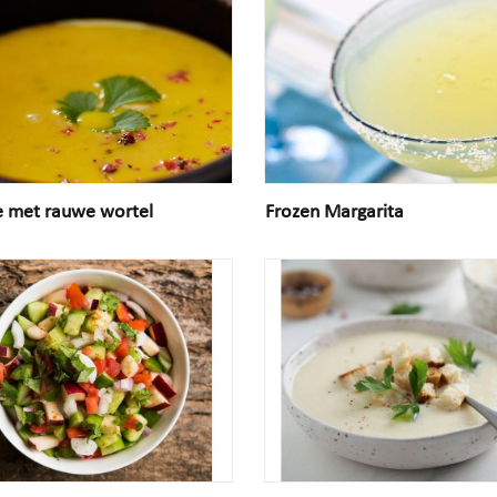
e met rauwe wortel
Frozen Margarita