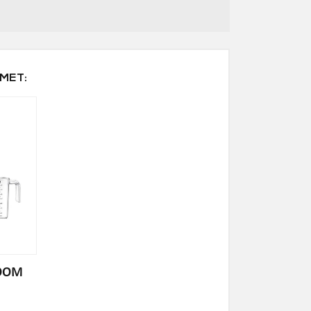
 MET:
ROOM