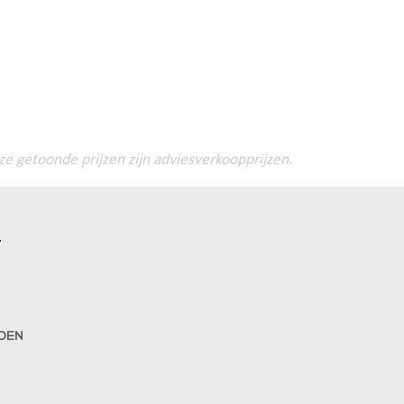
ze getoonde prijzen zijn adviesverkoopprijzen.
L
DEN