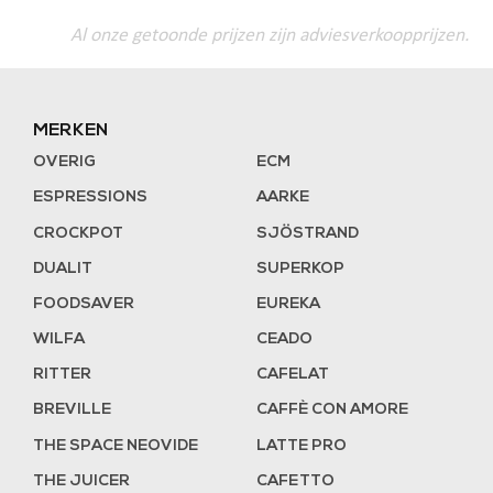
Al onze getoonde prijzen zijn adviesverkoopprijzen.
MERKEN
OVERIG
ECM
ESPRESSIONS
AARKE
CROCKPOT
SJÖSTRAND
DUALIT
SUPERKOP
FOODSAVER
EUREKA
WILFA
CEADO
RITTER
CAFELAT
BREVILLE
CAFFÈ CON AMORE
THE SPACE NEOVIDE
LATTE PRO
THE JUICER
CAFETTO