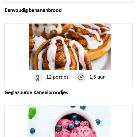
Eenvoudig bananenbrood
12 porties
1,5 uur
MERKEN
Geglazuurde Kaneelbroodjes
OVERIG
ECM
ESPRESSIONS
AARKE
CROCKPOT
SJÖSTRAND
DUALIT
SUPERKOP