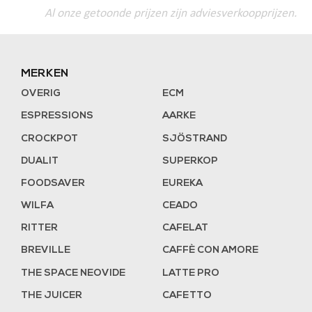
Al onze getoonde prijzen zijn adviesverkoopprijzen.
MERKEN
OVERIG
ECM
ESPRESSIONS
AARKE
CROCKPOT
SJÖSTRAND
DUALIT
SUPERKOP
FOODSAVER
EUREKA
WILFA
CEADO
RITTER
CAFELAT
BREVILLE
CAFFÈ CON AMORE
THE SPACE NEOVIDE
LATTE PRO
THE JUICER
CAFETTO