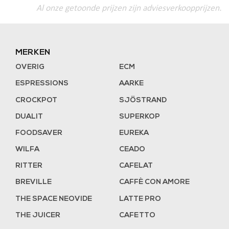
Al onze getoonde prijzen zijn adviesverkoopprijzen.
MERKEN
OVERIG
ECM
ESPRESSIONS
AARKE
CROCKPOT
SJÖSTRAND
DUALIT
SUPERKOP
FOODSAVER
EUREKA
WILFA
CEADO
RITTER
CAFELAT
BREVILLE
CAFFÈ CON AMORE
THE SPACE NEOVIDE
LATTE PRO
THE JUICER
CAFETTO