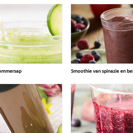
ommersap
Smoothie van spinazie en be