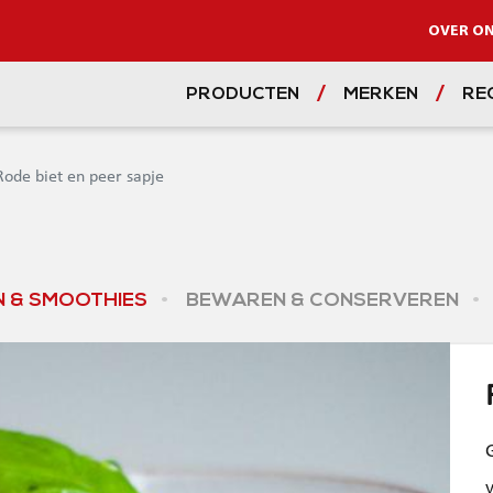
OVER O
PRODUCTEN
MERKEN
RE
Rode biet en peer sapje
 & SMOOTHIES
BEWAREN & CONSERVEREN