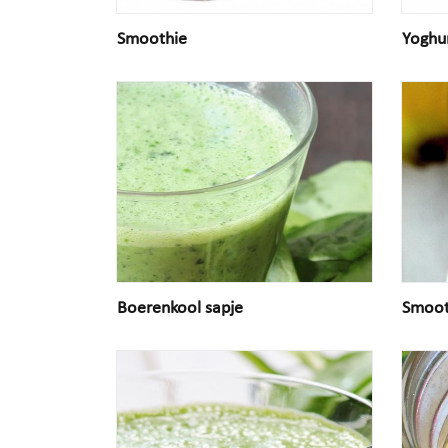
Smoothie
Yoghu
Boerenkool sapje
Smoot