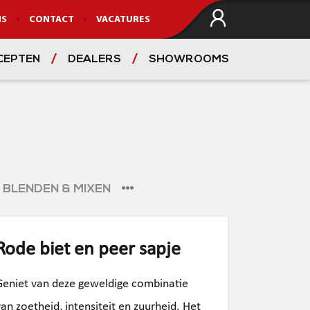
NS
CONTACT
VACATURES
CEPTEN
DEALERS
SHOWROOMS
VIND EEN DEALER
BLENDEN & MIXEN
Rode biet en peer sapje
Geniet van deze geweldige combinatie
van zoetheid, intensiteit en zuurheid. Het