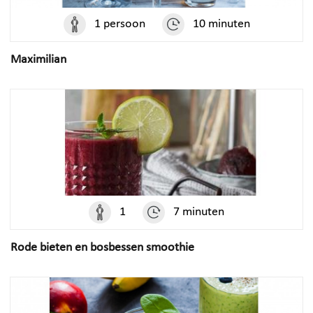
1 persoon
10 minuten
Maximilian
MERKEN
1
7 minuten
OVERIG
ECM
Rode bieten en bosbessen smoothie
ESPRESSIONS
AARKE
CROCKPOT
SJÖSTRAND
DUALIT
SUPERKOP