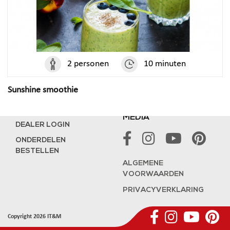
FOODSAVER
EUREKA
WILFA
CEADO
RITTER
CAFELAT
BREVILLE
CAFFÈ CON AMORE
2 personen
10 minuten
THE SPACE NEOVIDE
LATTE PRO
THE JUICER
CAFETTO
Sunshine smoothie
SUPPORT
VOLG ONS OP SOCIAL
MEDIA
DEALER LOGIN
ONDERDELEN
BESTELLEN
ALGEMENE
VOORWAARDEN
PRIVACYVERKLARING
Copyright 2026 IT&M