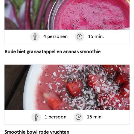
4 personen
15 min.
Rode biet granaatappel en ananas smoothie
1 persoon
15 min.
Smoothie bowl rode vruchten